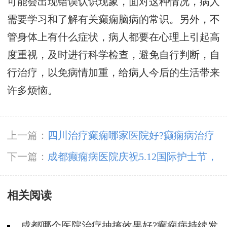
可能会出现错误认识现象，面对这种情况，病人
需要学习和了解有关癫痫脑病的常识。另外，不
管身体上有什么症状，病人都要在心理上引起高
度重视，及时进行科学检查，避免自行判断，自
行治疗，以免病情加重，给病人今后的生活带来
许多烦恼。
上一篇：
四川治疗癫痫哪家医院好?癫痫病治疗
的注意事项
下一篇：
成都癫痫病医院庆祝5.12国际护士节，
成都神康癫痫医院举办护理专业知识比赛和优秀
相关阅读
护士评选活动
成都哪个医院治疗抽搐效果好?癫痫病持续发