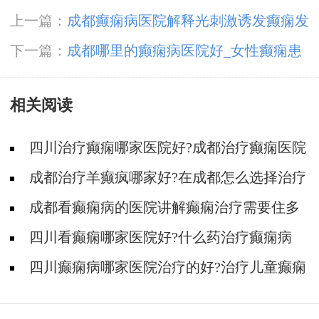
上一篇：
成都癫痫病医院解释光刺激诱发癫痫发
作
下一篇：
成都哪里的癫痫病医院好_女性癫痫患
者哺乳期怎么护理
相关阅读
四川治疗癫痫哪家医院好?成都治疗癫痫医院
哪家好?
成都治疗羊癫疯哪家好?在成都怎么选择治疗
癫痫好医院?
成都看癫痫病的医院讲解癫痫治疗需要住多
久院?
四川看癫痫哪家医院好?什么药治疗癫痫病
好?
四川癫痫病哪家医院治疗的好?治疗儿童癫痫
用生酮饮食方法有用吗?