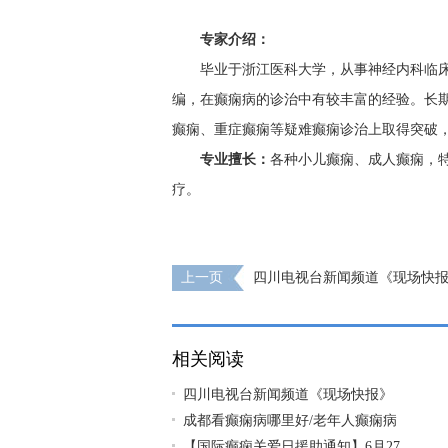
专家介绍：
毕业于浙江医科大学，从事神经内科临床
编，在癫痫病的诊治中有较丰富的经验。长
癫痫、重症癫痫等疑难癫痫诊治上取得突破
专业擅长：
各种小儿癫痫、成人癫痫，
疗。
上一页
四川电视台新闻频道《现场快
痫关爱日，“关爱困境癫痫病患者”公益项目
相关阅读
四川电视台新闻频道《现场快报》
成都看癫痫病哪里好/老年人癫痫病
【国际癫痫关爱日援助通知】6月27