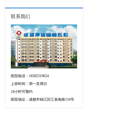
康新学
15-17日，首都医科大学附属北京天
坛医院杨涛博士空降成都会诊，速
约！
联系我们
医院电话：18582519024
上班时间：周一至周日
24小时可预约
医院地址：成都市锦江区汇泉南路116号