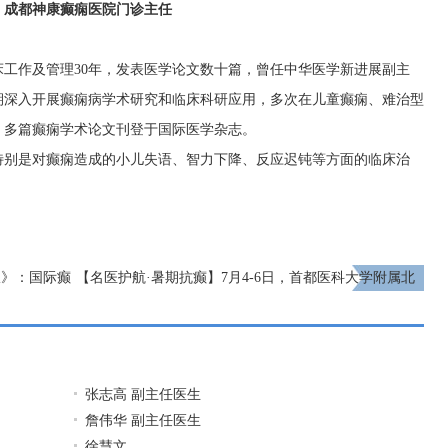
成都神康癫痫医院门诊主任
工作及管理30年，发表医学论文数十篇，曾任中华医学新进展副主
期深入开展癫痫病学术研究和临床科研应用，多次在儿童癫痫、难治型
，多篇癫痫学术论文刊登于国际医学杂志。
特别是对癫痫造成的小儿失语、智力下降、反应迟钝等方面的临床治
报》：国际癫
【名医护航·暑期抗癫】7月4-6日，首都医科大学附属北
启动!
京友谊医院陈葵博士成都亲诊，速约!
下一页
张志高 副主任医生
詹伟华 副主任医生
徐慧文