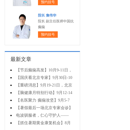
预约挂号
院长 詹伟华
院长 副主任医师中国抗
癫痫
预约挂号
最新文章
【节后癫痫高发】10月9-11日，
北京友谊医院陈葵博士免费会诊+治
【国庆看北京专家】9月30日-10
疗援助，破解癫痫难题！
月5日，北京天坛&首钢医院两大专
【重磅消息】9月19-21日，北京
家蓉城亲诊+癫痫大额救助，速约！
协和医院周祥琴教授成都领衔会
【脑健康月特别行动】9月12-14
诊，共筑全年龄段抗癫防线！
日，北京天坛医院杨涛博士免费会
【名医聚力·癫痫攻坚】9月5-7
诊+超万元援助，护航全年龄段癫痫
日，北京朝阳医院神经内科周立春
【暑假最后一场北京专家会诊】
患者
博士成都公益会诊，名额有限，速
8月22-24日，北京大学首钢医院高
电波驯服者，仁心守护人——
约
伟教授亲临成都免费会诊，助力健
8.19中国医师节致敬神康抗癫团队
【抓住暑期黄金康复机会】8月