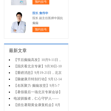
预约挂号
院长 詹伟华
院长 副主任医师中国抗
癫痫
预约挂号
最新文章
【节后癫痫高发】10月9-11日，
北京友谊医院陈葵博士免费会诊+治
【国庆看北京专家】9月30日-10
疗援助，破解癫痫难题！
月5日，北京天坛&首钢医院两大专
【重磅消息】9月19-21日，北京
家蓉城亲诊+癫痫大额救助，速约！
协和医院周祥琴教授成都领衔会
【脑健康月特别行动】9月12-14
诊，共筑全年龄段抗癫防线！
日，北京天坛医院杨涛博士免费会
【名医聚力·癫痫攻坚】9月5-7
诊+超万元援助，护航全年龄段癫痫
日，北京朝阳医院神经内科周立春
【暑假最后一场北京专家会诊】
患者
博士成都公益会诊，名额有限，速
8月22-24日，北京大学首钢医院高
电波驯服者，仁心守护人——
约
伟教授亲临成都免费会诊，助力健
8.19中国医师节致敬神康抗癫团队
【抓住暑期黄金康复机会】8月