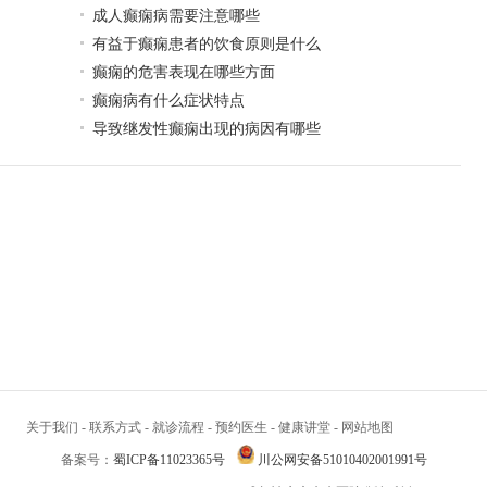
成人癫痫病需要注意哪些
有益于癫痫患者的饮食原则是什么
癫痫的危害表现在哪些方面
癫痫病有什么症状特点
导致继发性癫痫出现的病因有哪些
关于我们
-
联系方式
-
就诊流程
-
预约医生
-
健康讲堂
-
网站地图
备案号：
蜀ICP备11023365号
川公网安备51010402001991号