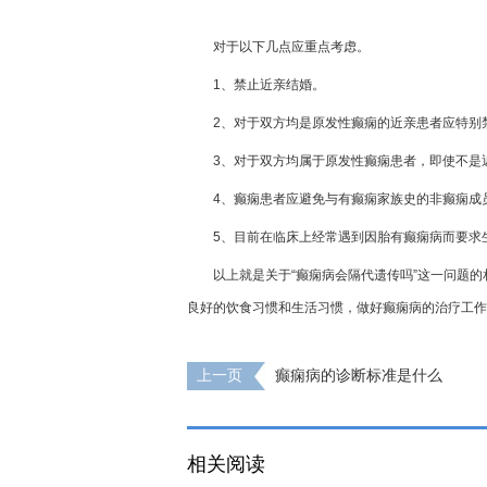
对于以下几点应重点考虑。
1、禁止近亲结婚。
2、对于双方均是原发性癫痫的近亲患者应特别
3、对于双方均属于原发性癫痫患者，即使不是
4、癫痫患者应避免与有癫痫家族史的非癫痫成
5、目前在临床上经常遇到因胎有癫痫病而要求
以上就是关于“癫痫病会隔代遗传吗”这一问题
良好的饮食习惯和生活习惯，做好癫痫病的治疗工作
上一页
癫痫病的诊断标准是什么
相关阅读