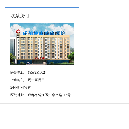
康新学
15-17日，首都医科大学附属北京天
坛医院杨涛博士空降成都会诊，速
约！
联系我们
医院电话：18582519024
上班时间：周一至周日
24小时可预约
医院地址：成都市锦江区汇泉南路116号