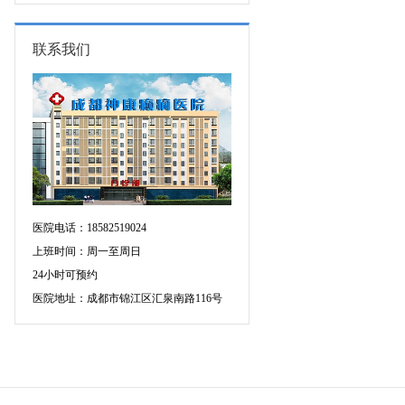
康新学
15-17日，首都医科大学附属北京天
坛医院杨涛博士空降成都会诊，速
约！
联系我们
医院电话：18582519024
上班时间：周一至周日
24小时可预约
医院地址：成都市锦江区汇泉南路116号