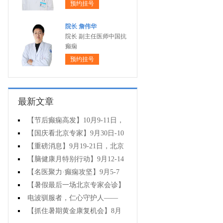
预约挂号
院长 詹伟华
院长 副主任医师中国抗
癫痫
预约挂号
最新文章
【节后癫痫高发】10月9-11日，
北京友谊医院陈葵博士免费会诊+治
【国庆看北京专家】9月30日-10
疗援助，破解癫痫难题！
月5日，北京天坛&首钢医院两大专
【重磅消息】9月19-21日，北京
家蓉城亲诊+癫痫大额救助，速约！
协和医院周祥琴教授成都领衔会
【脑健康月特别行动】9月12-14
诊，共筑全年龄段抗癫防线！
日，北京天坛医院杨涛博士免费会
【名医聚力·癫痫攻坚】9月5-7
诊+超万元援助，护航全年龄段癫痫
日，北京朝阳医院神经内科周立春
【暑假最后一场北京专家会诊】
患者
博士成都公益会诊，名额有限，速
8月22-24日，北京大学首钢医院高
电波驯服者，仁心守护人——
约
伟教授亲临成都免费会诊，助力健
8.19中国医师节致敬神康抗癫团队
【抓住暑期黄金康复机会】8月