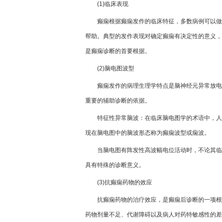
(1)临床表现
癫痫根据癫痫发作的临床特征，多数病例可以做
帮助。典型的发作表现对确定癫痫有决定性的意义，
是癫痫诊断的首要根据。
(2)脑电图波型
癫痫发作的病理生理学特点是脑神经元异常放电
重要的辅助诊断的依据。
特征性异常脑波：在临床脑电图学的术语中，人
现在脑电图中的脑波形态称为癫痫波型或痫波。
当脑电图有阵发性高波幅电位活动时，不论其临
具有特殊的诊断意义。
(3)抗癫痫药物的效应
抗癫痫药物的治疗效应，是癫痫后诊断的一项根
药物剂量不足、代谢障碍以及病人对药特敏感性的差