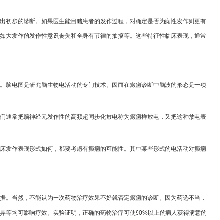
出初步的诊断。如果医生能目睹患者的发作过程，对确定是否为痫性发作则更有
如大发作的发作性意识丧失和全身有节律的抽搐等。这些特征性临床表现，通常
。脑电图是研究脑生物电活动的专门技术。因而在癫痫诊断中脑波的形态是一项
们通常把脑神经元发作性的高频超同步化放电称为癫痫样放电，又把这种放电表
床发作表现形式如何，都要考虑有癫痫的可能性。其中某些形式的电活动对癫痫
据。当然，不能认为一次药物治疗效果不好就否定癫痫的诊断。因为药选不当，
异等均可影响疗效。实验证明，正确的药物治疗可使90%以上的病人获得满意的