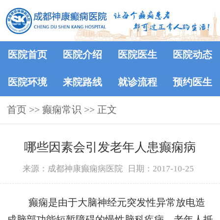
医院首页
医院介绍
医院医生
医院动态
医院环境
来院路线
就诊流程
预约医生
首页
>>
癫痫常识
>> 正文
哪些因素会引发老年人患癫痫病
来源：成都神康癫痫病医院
日期：2017-10-25
癫痫是由于大脑神经元突发性异常放电造
成脑部功能短暂障碍的慢性脑科疾病。老年人抵