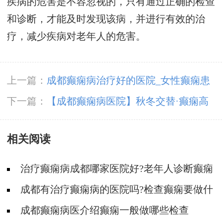
疾病的危害是不容忽视的，只有通过正确的检查
和诊断，才能及时发现该病，并进行有效的治
疗，减少疾病对老年人的危害。
上一篇：
成都癫痫病治疗好的医院_女性癫痫患
者生育后要注意什么?
下一篇：
【成都癫痫病医院】秋冬交替·癫痫高
发，11月9-10日，北京专家助力会诊解癫痫疑
相关阅读
难，号源紧张，速约!
治疗癫痫病成都哪家医院好?老年人诊断癫痫
要做哪些检查?
成都有治疗癫痫病的医院吗?检查癫痫要做什
么?
成都癫痫病医介绍癫痫一般做哪些检查