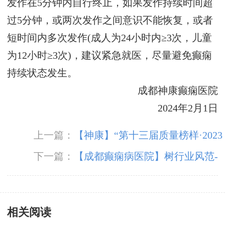
发作在5分钟内自行终止，如果发作持续时间超
过5分钟，或两次发作之间意识不能恢复，或者
短时间内多次发作(成人为24小时内≥3次，儿童
为12小时≥3次)，建议紧急就医，尽量避免癫痫
持续状态发生。
成都神康癫痫医院
2024年2月1日
上一篇：
【神康】“第十三届质量榜样·2023
年度总评榜”揭晓，我院被评为“2023年度·消费
下一篇：
【成都癫痫病医院】树行业风范-
者信得过老品牌”
立专业品质！3月15日，成都神康癫痫医院荣登
消费质量报健康版
相关阅读