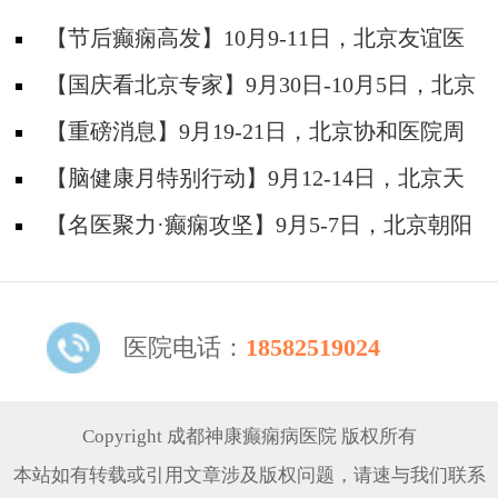
【节后癫痫高发】10月9-11日，北京友谊医
院陈葵博士免费会诊+治疗援助，破解癫痫难
【国庆看北京专家】9月30日-10月5日，北京
题！
天坛&首钢医院两大专家蓉城亲诊+癫痫大额救
【重磅消息】9月19-21日，北京协和医院周
助，速约！
祥琴教授成都领衔会诊，共筑全年龄段抗癫防
【脑健康月特别行动】9月12-14日，北京天
线！
坛医院杨涛博士免费会诊+超万元援助，护航全
【名医聚力·癫痫攻坚】9月5-7日，北京朝阳
年龄段癫痫患者
医院神经内科周立春博士成都公益会诊，名额有
限，速约
医院电话：
18582519024
Copyright 成都神康癫痫病医院 版权所有
本站如有转载或引用文章涉及版权问题，请速与我们联系