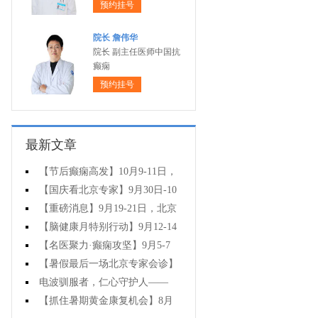
预约挂号
院长 詹伟华
院长 副主任医师中国抗
癫痫
预约挂号
最新文章
【节后癫痫高发】10月9-11日，
北京友谊医院陈葵博士免费会诊+治
【国庆看北京专家】9月30日-10
疗援助，破解癫痫难题！
月5日，北京天坛&首钢医院两大专
【重磅消息】9月19-21日，北京
家蓉城亲诊+癫痫大额救助，速约！
协和医院周祥琴教授成都领衔会
【脑健康月特别行动】9月12-14
诊，共筑全年龄段抗癫防线！
日，北京天坛医院杨涛博士免费会
【名医聚力·癫痫攻坚】9月5-7
诊+超万元援助，护航全年龄段癫痫
日，北京朝阳医院神经内科周立春
【暑假最后一场北京专家会诊】
患者
博士成都公益会诊，名额有限，速
8月22-24日，北京大学首钢医院高
电波驯服者，仁心守护人——
约
伟教授亲临成都免费会诊，助力健
8.19中国医师节致敬神康抗癫团队
【抓住暑期黄金康复机会】8月