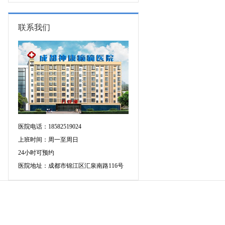
康新学
15-17日，首都医科大学附属北京天
坛医院杨涛博士空降成都会诊，速
约！
联系我们
医院电话：18582519024
上班时间：周一至周日
24小时可预约
医院地址：成都市锦江区汇泉南路116号