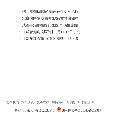
四川看癫痫哪家医院好?什么药治疗
治癫痫医院成都哪家好?女性癫痫患
成都市治抽搐好的医院|外伤性癫痫
【成都癫痫病医院】1月11-12日，北
【新年新希望·抗癫同圆梦】1月4-5
关于我们
-
联系方式
-
就诊流程
-
预约医生
-
健康讲堂
-
网站地图
备案号：
蜀ICP备11023365号
川公网安备51010402001991号