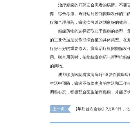
治疗癫痫的好药适合患者的病情。不要
弊，综合考虑。既能达到控制癫痫发作的目的
疗和合理用药，癫痫病可以达到良好的效果
癫痫药物的选择还取决于癫痫的类型，
的主要依据是发作或综合征的具体类型。在
疗好不好的重要原因。癫痫治疗根据癫痫发
用。联合用药时，传统抗癫痫药与新型抗癫
的药物。
成都哪所医院看癫痫病好?继发性癫痫应
生活中预防，癫痫不仅给患者的生活和工作
调整心态，积极配合医生治疗癫痫，才能尽
上一页
【年后首次会诊】2月8-9日，
亲临成都会诊，切莫错过！