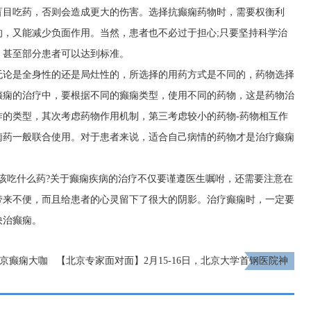
盲目吃药，否则会造成更大的伤害。选择抗癫痫药物时，需要权衡利
，又能减少负面作用。当然，患者也不必过于担心;只要坚持科学治
，甚至部分患者可以达到标准。
无论是全身性的还是局灶性的，所选择的用药方式是不同的，药物选择
癫痫的治疗中，要根据不同的癫痫类型，使用不同的药物，这是药物治
作的类型，其次考虑药物作用机制，第三考虑较小的药物-药物相互作
痫药一般联合使用。对于患者来说，适合自己病情的药物才是治疗癫痫
该吃什么药?关于癫痫疾病的治疗不仅要谨遵医生嘱咐，还需要注意在
带来不便，而且给患者的心灵留下了很大的阴影。治疗癫痫时，一定要
快治癫痫。
北京癫痫大咖
【北京专家面对面】2月15-16日，北京大学首钢医院神
经内科胡颖教授亲临成都免费会诊，莫错过!
下一页