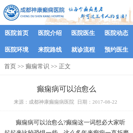
医院首页
医院介绍
医院医生
医院动态
医院环境
来院路线
就诊流程
预约医生
首页
>>
癫痫常识
>> 正文
癫痫病可以治愈么
来源：成都神康癫痫病医院
日期：2017-08-22
癫痫病可以治愈么?癫痫这一词想必大家听
起起来比较恐惧一些，这么多年来癫痫一直折磨